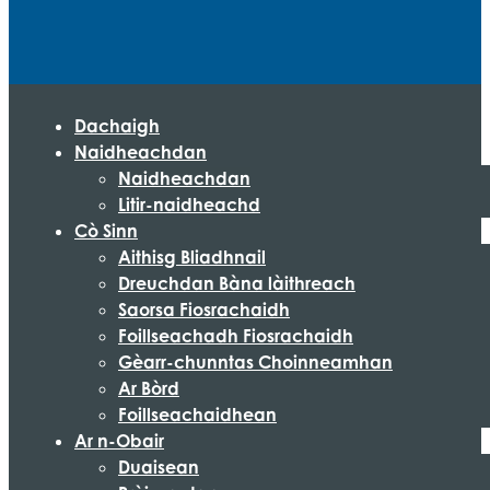
Dachaigh
Naidheachdan
Naidheachdan
Litir-naidheachd
Cò Sinn
Aithisg Bliadhnail
Dreuchdan Bàna làithreach
Saorsa Fiosrachaidh
Foillseachadh Fiosrachaidh
Gèarr-chunntas Choinneamhan
Ar Bòrd
Foillseachaidhean
Ar n-Obair
Duaisean