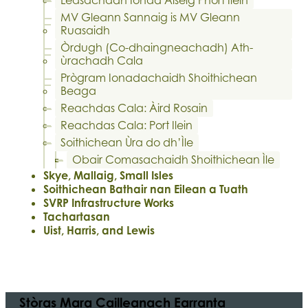
MV Gleann Sannaig is MV Gleann
Ruasaidh
Òrdugh (Co-dhaingneachadh) Ath-
ùrachadh Cala
Prògram Ionadachaidh Shoithichean
Beaga
Reachdas Cala: Àird Rosain
Reachdas Cala: Port Ilein
Soithichean Ùra do dh’Ìle
Obair Comasachaidh Shoithichean Ìle
Skye, Mallaig, Small Isles
Soithichean Bathair nan Eilean a Tuath
SVRP Infrastructure Works
Tachartasan
Uist, Harris, and Lewis
Stòras Mara Cailleanach Earranta