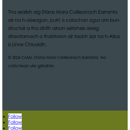
Tha sealbh aig Stòras Mara Cailleanach Earranta
air na h-aiseagan, puirt, is calachan agus am bun-
structair a tha dhìth airson seirbheis aiseig
dheatamach a thabhann air taobh siar na h-Alba
is Linne Chluaidh.
© 2024 CMAL Stòras Mara Ceilleanach Earranta. Na
còirichean uile glèidhte.
Follow
Follow
Follow