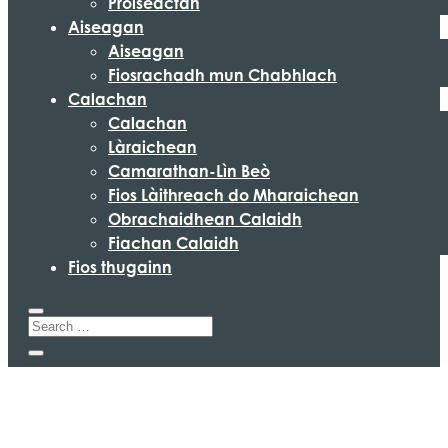
Pròiseactan
Aiseagan
Aiseagan
Fiosrachadh mun Chabhlach
Calachan
Calachan
Làraichean
Camarathan-Lìn Beò
Fios Làithreach do Mharaichean
Obrachaidhean Calaidh
Fiachan Calaidh
Fios thugainn