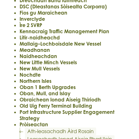
Dreuchdan Bàna làithreach
DSC (Dleastanas Sòisealta Corporra)
Fios gu Maraichean
Inverclyde
Ìre 2 SVRP
Kennacraig Traffic Management Plan
Litir-naidheachd
Mallaig–Lochboisdale New Vessel
Meadhanan
Naidheachdan
New Little Minch Vessels
New Mull Vessels
Nochdte
Northern Isles
Oban 1 Berth Upgrades
Oban, Mull, and Islay
Obraichean Ionad Aiseig Thiriodh
Old Uig Ferry Terminal Building
Port Infrastructure Supplier Engagement
Strategy
Pròiseactan
Ath‑leasachadh Àird Rosain
Leasachadh Ionad Aiseig Phort Ilein