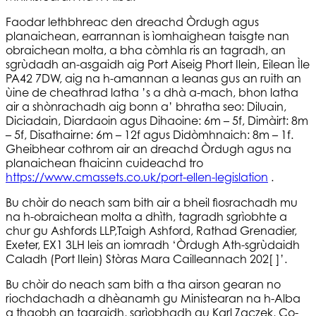
Faodar lethbhreac den dreachd Òrdugh agus
planaichean, earrannan is ìomhaighean taisgte nan
obraichean molta, a bha còmhla ris an tagradh, an
sgrùdadh an-asgaidh aig Port Aiseig Phort Ilein, Eilean Ìle
PA42 7DW, aig na h-amannan a leanas gus an ruith an
ùine de cheathrad latha ’s a dhà a-mach, bhon latha
air a shònrachadh aig bonn a’ bhratha seo: Diluain,
Diciadain, Diardaoin agus Dihaoine: 6m – 5f, Dimàirt: 8m
– 5f, Disathairne: 6m – 12f agus Didòmhnaich: 8m – 1f.
Gheibhear cothrom air an dreachd Òrdugh agus na
planaichean fhaicinn cuideachd tro
https://www.cmassets.co.uk/port-ellen-legislation
.
Bu chòir do neach sam bith air a bheil fiosrachadh mu
na h-obraichean molta a dhìth, tagradh sgrìobhte a
chur gu Ashfords LLP,Taigh Ashford, Rathad Grenadier,
Exeter, EX1 3LH leis an iomradh ‘Òrdugh Ath-sgrùdaidh
Caladh (Port Ilein) Stòras Mara Cailleannach 202[ ]’.
Bu chòir do neach sam bith a tha airson gearan no
riochdachadh a dhèanamh gu Ministearan na h-Alba
a thaobh an tagraidh, sgrìobhadh gu Karl Zaczek, Co-