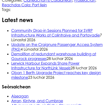
Categories:
Cidheachan is Calaidhean
,
Pròiseactan
,
Reachdas Cala: Port Ilein
Tags:
Latest news
Community Drop-in Sessions Planned for SVRP
Infrastructure Works at Colintraive and Portavadie
7
Lùnastal 2026
Update on the Craignure Passenger Access System
(PAS)
4 Lùnastal 2026
Demolition of redundant warehouse building at
Gourock progresses
28 Iuchar 2026
Lerwick Harbour Expands Shore Power
Infrastructure for NorthLink Vessels
28 Iuchar 2026
Oban 1 Berth Upgrade Project reaches key design
milestone
23 Iuchar 2026
Seòrsaichean
Aiseagan
Arran, Kintyre, and Cumbrae