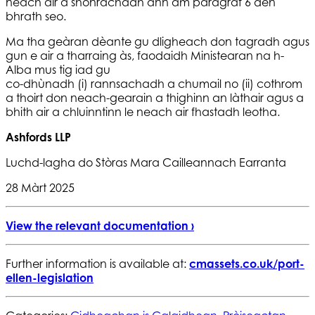
neach air a shònrachadh ann am paragraf 6 den
bhrath seo.
Ma tha geàran dèante gu dligheach don tagradh agus
gun e air a tharraing às, faodaidh Ministearan na h-
Alba mus tig iad gu
co-dhùnadh (i) rannsachadh a chumail no (ii) cothrom
a thoirt don neach-gearain a thighinn an làthair agus a
bhith air a chluinntinn le neach air fhastadh leotha.
Ashfords LLP
Luchd-lagha do Stòras Mara Cailleannach Earranta
28 Màrt 2025
View the relevant documentation ›
Further information is available at:
cmassets.co.uk/port-
ellen-legislation