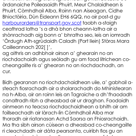
òrdanaiche Poileasaidh Phuirt, Meur Chalaidhean is
Phuirt, Còmhdhail Alba, Roinn nan Aiseagan, Cidhe
Bhioctòiria, Dùn Èideann EH6 6QQ, no air post-d gu
harbourorders@transport.gov.scot
taobh a-staigh
ceathrad latha ’s a dhà bhon cheann-latha air a
shònrachadh aig bonn a’ bhratha seo, leis an iomradh
‘Òrdugh Ath-sgrùdaidh Caladh (Port Ilein) Stòras Mara
Cailleannach 202[ ]’,
ag aithris an adhbhair airson a’ ghearain no an
riochdachaidh agus seòladh gu am faod litrichean co-
cheangailte ris a’ ghearan no an riochdachadh, an
cur.
Bidh gearanan no riochdachaidhean uile, a’ gabhail a-
steach fiosrachadh air a sholarachadh do Mhinistearan
na h-Alba, air an roinn leis an Tagraiche a dh’fhaodadh
conaltradh ribh a dheasbad air ur draghan. Faodaidh
ainmean no teacsa riochdachaidhean a bhith air am
foillseachadh air làrach-lìn Còmhdhail Alba mar
thoradh air riatanasan Achd Saorsa an Fhiosrachaidh.
Ma tha sibh airson cùisean a dheasbad co-cheangailte
ri cleachdadh air dàta pearsanta, cuiribh fios gu an