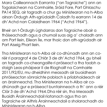
Mara Cailleannach Earranta (“an Tagraiche”) ann an
Togalaichean na Comhairle, Sràid Fore, Port Ghlaschu
PA14 5EQ, air tagradh a chur gu Ministearan na h-Alba
airson Òrdugh Ath-sgrùdaidh Caladh fo earrann 14 de
dh’Achd nan Calaidhean 1964 (“Achd 1964”).
Bheir an t-Òrdugh ùghdarras don Tagraiche obair a
thòiseachadh agus a chumail suas aig a’ chaladh ann
am Port Ilein, Eilean Ìle, mar thaic don ath-sgrùdadh air
Port Aiseig Phort Ilein.
Tha Ministearan na h-Alba air co-dhùnadh ann an co-
rèir ri paragraf 4 de Chlàr 3 de dh’Achd 1964, gu bheil
an tagradh co-cheangailte ri pròiseact a tha taobh a-
staigh Leas-phàipear II de Riaghailt na Comhairle
2011/92/EU, mu dheidhinn measadh air buaidhean
phròiseactan sònraichte poblach is prìobhaideach air
an àrainneachd. Tha Ministearan na h-Alba air co-
dhùnadh gur e pròiseact buntainneach a th’ ann a rèir
Clàr 3 de dh’Achd 1964. Dha rèir sin, tha Measadh
Buaidh Àrainneachdail riatanach agus tha an
Tagraiche air Aithris Àrainneachdail a sholarachadh do
Mhinistearan na h-Alba.