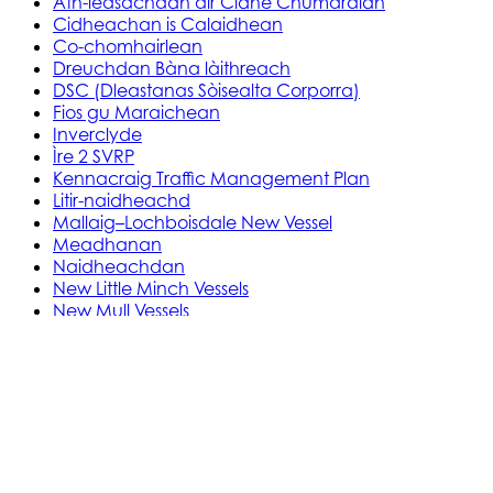
Ath-leasachadh air Cidhe Chumaraidh
Cidheachan is Calaidhean
Co-chomhairlean
Dreuchdan Bàna làithreach
DSC (Dleastanas Sòisealta Corporra)
Fios gu Maraichean
Inverclyde
Ìre 2 SVRP
Kennacraig Traffic Management Plan
Litir-naidheachd
Mallaig–Lochboisdale New Vessel
Meadhanan
Naidheachdan
New Little Minch Vessels
New Mull Vessels
Nochdte
Northern Isles
Oban 1 Berth Upgrades
Oban, Mull, and Islay
Obraichean Ionad Aiseig Thiriodh
Old Uig Ferry Terminal Building
Port Infrastructure Supplier Engagement Strategy
Pròiseactan